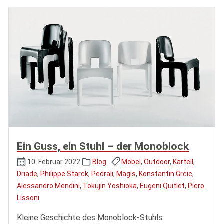
Ein Guss, ein Stuhl – der Monoblock
10. Februar 2022
Blog
Möbel
,
Outdoor
,
Kartell
,
Driade
,
Philippe Starck
,
Pedrali
,
Magis
,
Konstantin Grcic
,
Alessandro Mendini
,
Tokujin Yoshioka
,
Eugeni Quitlet
,
Piero
Lissoni
Kleine Geschichte des Monoblock-Stuhls