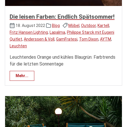
Die leisen Farben: Endlich Spätsommer!
18. August 2022
Blog
Möbel
,
Outdoor
,
Kartell
,
Fritz Hansen Lighting
,
Lapalma
,
Philippe Starck mit Eugeni
Quitlet
,
Anderssen & Voll
,
GamFratesi
,
Tom Dixon
,
AYTM
,
Leuchten
Leuchtendes Orange und kühles Blaugrün: Farbtrends
für die letzten Sonnentage
Mehr...