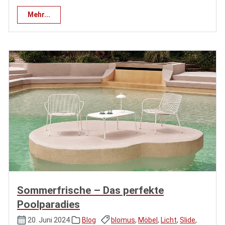
Mehr...
Sommerfrische – Das perfekte
Poolparadies
20. Juni 2024
Blog
blomus
,
Möbel
,
Licht
,
Slide
,