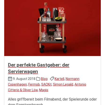
Der perfekte Gastgeber: der
Servierwagen
9. August 2018
Blog
Kartell
,
Normann
Copenhagen
,
Fermob
,
SACKit
,
Simon Legald
,
Antonio
Citterio & Oliver Löw
,
Magis
Alles griffbereit beim Filmabend, der Spielerunde oder
dem Sonntagsbrunch.