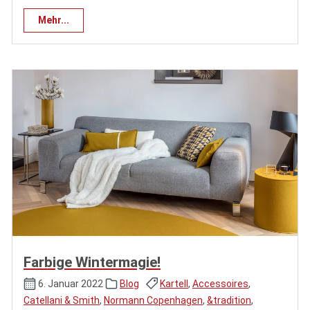
Mehr...
Farbige Wintermagie!
6. Januar 2022
Blog
Kartell
,
Accessoires
,
Catellani & Smith
,
Normann Copenhagen
,
&tradition
,