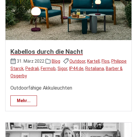
Kabellos durch die Nacht
31. März 2022
Blog
Outdoor
,
Kartell
,
Flos
,
Philippe
Starck
,
Pedrali
,
Fermob
,
Sigor
,
IP44.de
,
Rotaliana
,
Barber &
Osgerby
Outdoorfähige Akkuleuchten
Mehr...