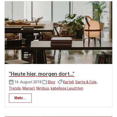
"Heute hier, morgen dort..."
16. August 2018
Blog
Kartell
,
Santa & Cole
,
Trends
,
Marset
,
Nimbus
,
kabellose Leuchten
Mehr...