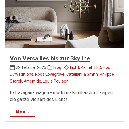
Von Versailles bis zur Skyline
22. Februar 2025
Blog
Licht
,
Kartell
,
LED
,
Flos
,
DCWéditions
,
Ross Lovegrove
,
Catellani & Smith
,
Philippe
Starck
,
Artemide
,
Louis Poulsen
Extravaganz wagen - moderne Kronleuchter zeigen
die ganze Vielfalt des Lichts.
Mehr...