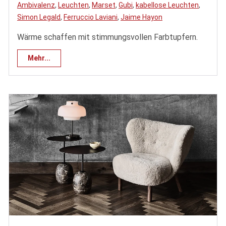
Ambivalenz
,
Leuchten
,
Marset
,
Gubi
,
kabellose Leuchten
,
Simon Legald
,
Ferruccio Laviani
,
Jaime Hayon
Wärme schaffen mit stimmungsvollen Farbtupfern.
Mehr...