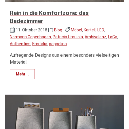
Rein in die Komfortzone: das
Badezimmer
11. Oktober 2018
Blog
Möbel
,
Kartell
,
LED
,
Normann Copenhagen
,
Patricia Urquiola
,
Ambivalenz
,
LoCa
,
Authentics
,
Kristalia
,
pappelina
Aufregende Designs aus einem besonders vielseitigen
Material.
Mehr...