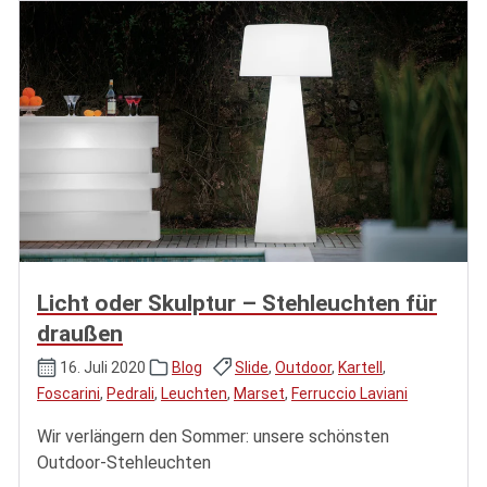
Licht oder Skulptur – Stehleuchten für
draußen
16. Juli 2020
Blog
Slide
,
Outdoor
,
Kartell
,
Foscarini
,
Pedrali
,
Leuchten
,
Marset
,
Ferruccio Laviani
Wir verlängern den Sommer: unsere schönsten
Outdoor-Stehleuchten