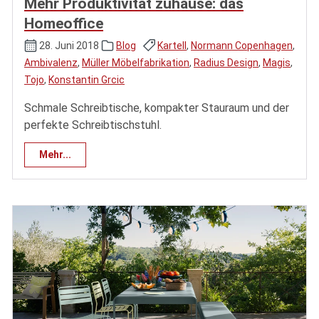
Mehr Produktivität zuhause: das
Homeoffice
28. Juni 2018
Blog
Kartell
,
Normann Copenhagen
,
Ambivalenz
,
Müller Möbelfabrikation
,
Radius Design
,
Magis
,
Tojo
,
Konstantin Grcic
Schmale Schreibtische, kompakter Stauraum und der
perfekte Schreibtischstuhl.
Mehr...