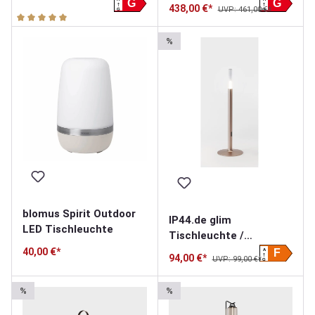
Solarleuchte
G
G
438,00 €*
UVP: 461,00 €*
G
G
Durchschnittliche Bewertung von 5 von 5 Sternen
%
blomus Spirit Outdoor
IP44.de glim
LED Tischleuchte
Tischleuchte /
Akkuleuchte
40,00 €*
A
F
94,00 €*
UVP: 99,00 €*
G
%
%