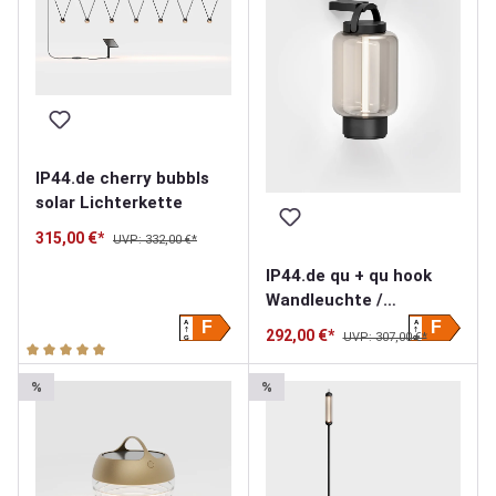
IP44.de cherry bubbls
solar Lichterkette
315,00 €*
UVP: 332,00 €*
IP44.de qu + qu hook
Wandleuchte /
Akkuleuchte
A
A
F
F
292,00 €*
UVP: 307,00 €*
G
G
Durchschnittliche Bewertung von 5 von 5 Sternen
%
%