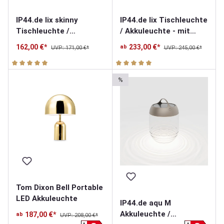
IP44.de lix skinny
IP44.de lix Tischleuchte
Tischleuchte /
/ Akkuleuchte - mit
Akkuleuchte - mit
Charging Base
162,00 €*
233,00 €*
ab
UVP: 171,00 €*
UVP: 245,00 €*
Charging Base
Durchschnittliche Bewertung von 5 von 5 Sternen
Durchschnittliche Bewertung v
%
Tom Dixon Bell Portable
LED Akkuleuchte
IP44.de aqu M
Akkuleuchte /
187,00 €*
ab
UVP: 208,00 €*
A
A