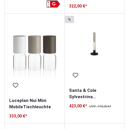
A
G
322,00 €*
G
%
Santa & Cole
Sylvestrina
Luceplan Nui Mini
Akkuleuchte
423,00 €*
MobileTischleuchte
UVP: 470,00 €*
333,00 €*