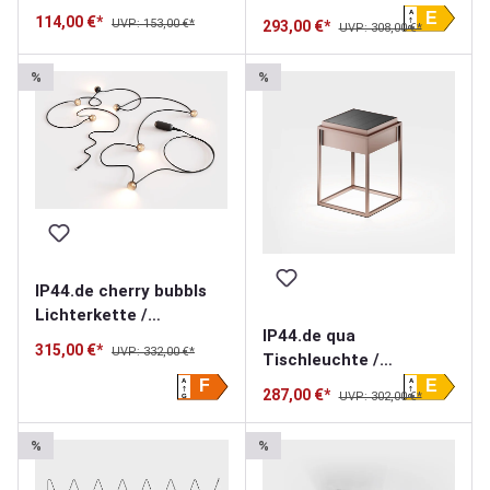
Solarleuchte
A
E
114,00 €*
UVP: 153,00 €*
293,00 €*
UVP: 308,00 €*
G
%
%
IP44.de cherry bubbls
Lichterkette /
IP44.de qua
Akkuleuchte
315,00 €*
UVP: 332,00 €*
Tischleuchte /
Solarleuchte
A
A
F
E
287,00 €*
UVP: 302,00 €*
G
G
%
%