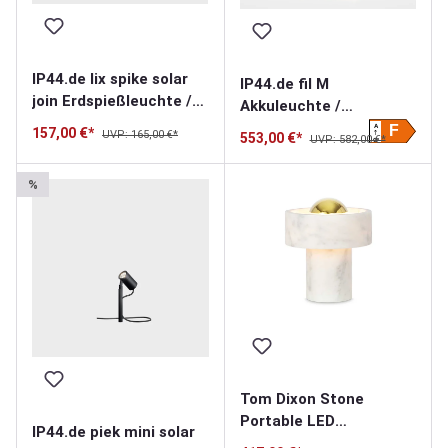
IP44.de lix spike solar
IP44.de fil M
join Erdspießleuchte /
Akkuleuchte /
Solarleuchte
Solarleuchte
A
F
157,00 €*
UVP: 165,00 €*
553,00 €*
UVP: 582,00 €*
G
%
Tom Dixon Stone
Portable LED
IP44.de piek mini solar
Akkuleuchte