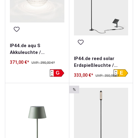
IP44.de aqu S
Akkuleuchte /
IP44.de reed solar
Solarleuchte
371,00 €*
UVP: 390,00 €*
Erdspießleuchte /
Solarleuchte
A
A
G
E
333,00 €*
UVP: 350,00 €*
G
G
%