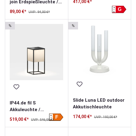
join Erdspießleuchte /
417,00 €*
Solarleuchte
A
G
89,00 €*
UVP: 94,00 €*
G
%
%
Slide Luna LED outdoor
IP44.de fil S
Akkutischleuchte
Akkuleuchte /
Solarleuchte
174,00 €*
A
F
UVP: 193,00 €*
519,00 €*
UVP: 546,00 €*
G