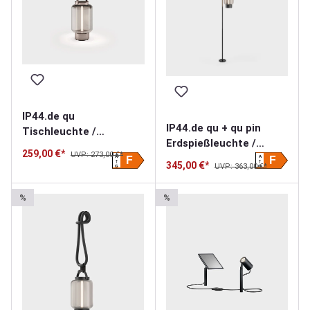
IP44.de qu
IP44.de qu + qu pin
Tischleuchte /
Erdspießleuchte /
Akkuleuchte
259,00 €*
UVP: 273,00 €*
Akkuleuchte
A
A
F
F
345,00 €*
UVP: 363,00 €*
G
G
%
%