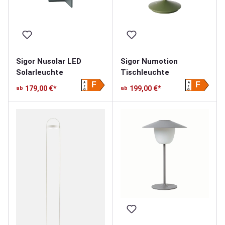
Sigor Nusolar LED
Sigor Numotion
Solarleuchte
Tischleuchte
A
A
F
F
179,00 €*
199,00 €*
ab
ab
G
G