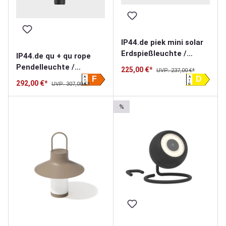
IP44.de piek mini solar
Erdspießleuchte /
IP44.de qu + qu rope
Solarleuchte
Pendelleuchte /
225,00 €*
UVP: 237,00 €*
Akkuleuchte
A
A
F
D
292,00 €*
UVP: 307,00 €*
G
G
%