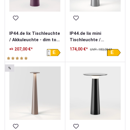
IP44.de lix mini
IP44.de lix Tischleuchte
Tischleuchte /
/ Akkuleuchte - dim to
Akkuleuchte - mit
amber
174,00 €*
207,00 €*
ab
UVP: 183,00 €*
A
Charging Base
E
E
G
Durchschnittliche Bewertung von 5 von 5 Sternen
%