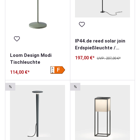
IP44.de reed solar join
Erdspießleuchte /
Solarleuchte
Loom Design Modi
197,00 €*
UVP: 207,00 €*
Tischleuchte
A
F
114,00 €*
G
%
%