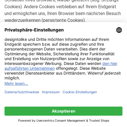
Cookies). Andere Cookies verbleiben auf Ihrem Endgerät
und ermöglichen uns, Ihren Browser beim nächsten Besuch
wiederzuerkennen (persistente Cookies).
Schutz der Privatsphäre bei Endgeräten
Bei Nutzung unseres Online-Angebots setzen wir
unbedingt notwendige Technologien ein, um den
ausdrücklich gewünschten Telemediendienst zur
Verfügung stellen zu können. Die Speicherung von
Informationen in Ihrem Endgerät oder der Zugriff auf
Informationen, die bereits in Ihrem Endgerät gespeichert
sind, bedürfen insoweit keiner Einwilligung.
Bei nicht unbedingt erforderlichen Funktionen bedarf die
Speicherung von Informationen in Ihrem Endgerät oder der
Zugriff auf Informationen, die bereits in Ihrem Endgerät
gespeichert sind, Ihrer Einwilligung. Wir weisen Sie darauf
hin, dass bei Nichterteilung der Einwilligung ggf. Teile der
Webseite nicht uneingeschränkt nutzbar sein können. Ihre