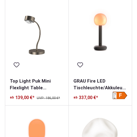
Top Light Puk Mini
GRAU Fire LED
Flexlight Table
Tischleuchte/Akkuleuc
Tischleuchte
hte
A
F
139,00 €*
337,00 €*
ab
ab
UVP: 186,00 €*
G