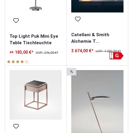
Catellani & Smith
Top Light Puk Mini Eye
Alchemie T
Table Tischleuchte
Tischleuchte
3.674,00 €*
UVP: 4.082,00 €*
183,00 €*
ab
UVP: 246,00 €*
A
G
G
Durchschnittliche Bewertung von 4 von 5 Sternen
%