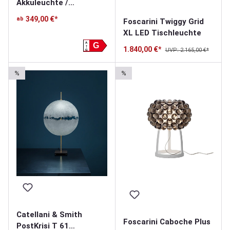
Akkuleuchte /
Solarleuchte
349,00 €*
ab
Foscarini Twiggy Grid
XL LED Tischleuchte
A
G
1.840,00 €*
UVP: 2.165,00 €*
G
%
%
Catellani & Smith
Foscarini Caboche Plus
PostKrisi T 61