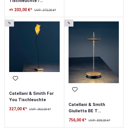
Tischleuchte /
Bodenleuchte
203,00 €*
ab
UVP: 273,00 €*
%
%
Catellani & Smith For
You Tischleuchte
Catellani & Smith
327,00 €*
UVP: 363,00 €*
Giulietta BE T
Tischleuchte /
756,00 €*
UVP: 839,00 €*
Akkuleuchte