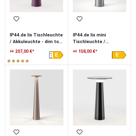
IP44.de lix mini
IP44.de lix Tischleuchte
Tischleuchte /
/ Akkuleuchte - dim to
Akkuleuchte - mit
amber
158,00 €*
207,00 €*
ab
ab
A
Charging Base
E
E
G
Durchschnittliche Bewertung von 5 von 5 Sternen