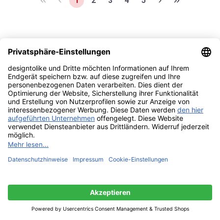
1
2
3
4
5
Designer-Tischlampen gibt es in ebenso vielen Formen und
Farben wie sie Einsatzzwecken gerecht werden. So kann
eine einzelne Tischleuchte bequem den Platz wechseln,
verschiedene Tischlampen hingegen können
unterschiedliche Räume auf faszinierend einfache Weise
stilvoll aufwerten.
Auf dem Schreibtisch oder im Büro unterstützt eine
Tischleuchte unsere Augen bei langem Arbeiten oder
Lesen und schützt sie so vor Überlastung. Flexible
Leuchtenköpfe oder schwenkbare Leuchtenarme
ermöglichen dabei eine gezielte Ausleuchtung des
Produkte filtern
Arbeitsbereiches, wie beispielsweise die mit dem Red Dot