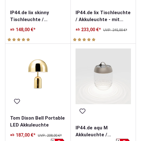
IP44.de lix skinny
IP44.de lix Tischleuchte
Tischleuchte /
/ Akkuleuchte - mit
Akkuleuchte - mit
Charging Base
148,00 €*
233,00 €*
ab
ab
UVP: 245,00 €*
Charging Base
Durchschnittliche Bewertung von 5 von 5 Sternen
Durchschnittliche Bewertung v
Tom Dixon Bell Portable
LED Akkuleuchte
IP44.de aqu M
Akkuleuchte /
187,00 €*
ab
UVP: 208,00 €*
A
A