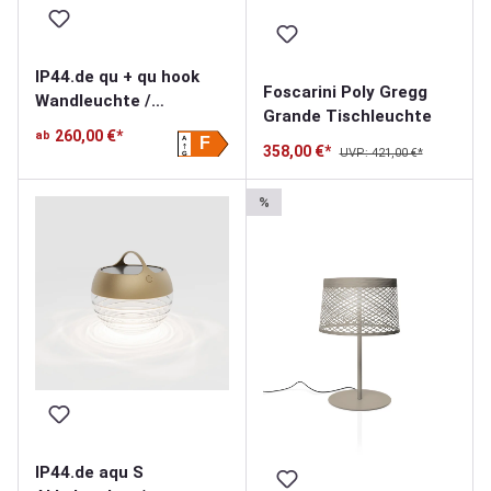
IP44.de qu + qu hook
Foscarini Poly Gregg
Wandleuchte /
Grande Tischleuchte
Akkuleuchte
260,00 €*
ab
A
F
358,00 €*
UVP: 421,00 €*
G
%
IP44.de aqu S