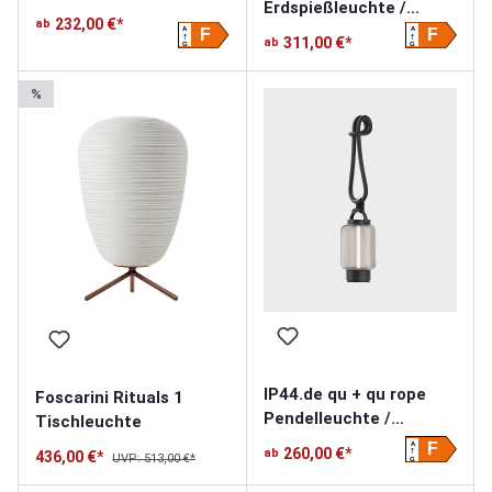
Erdspießleuchte /
Akkuleuchte
232,00 €*
ab
Akkuleuchte
A
A
F
F
311,00 €*
ab
G
G
%
IP44.de qu + qu rope
Foscarini Rituals 1
Pendelleuchte /
Tischleuchte
Akkuleuchte
A
F
260,00 €*
ab
436,00 €*
UVP: 513,00 €*
G