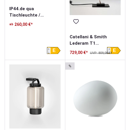
IP44.de qua
Tischleuchte /
Solarleuchte
260,00 €*
ab
Catellani & Smith
Lederam T1
Tischleuchte
A
A
E
E
729,00 €*
UVP: 809,00 €*
G
G
%