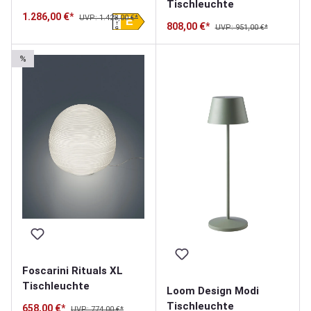
Tischleuchte
Tischleuchte
1.286,00 €*
UVP: 1.428,00 €*
A
E
808,00 €*
UVP: 951,00 €*
G
%
Foscarini Rituals XL
Tischleuchte
Loom Design Modi
Tischleuchte
658,00 €*
UVP: 774,00 €*