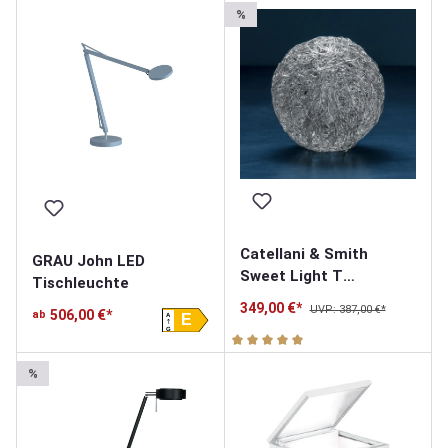
%
Catellani & Smith
GRAU John LED
Sweet Light T
Tischleuchte
Tischleuchte
349,00 €*
UVP: 387,00 €*
506,00 €*
ab
A
E
G
Durchschnittliche Bewertung v
%