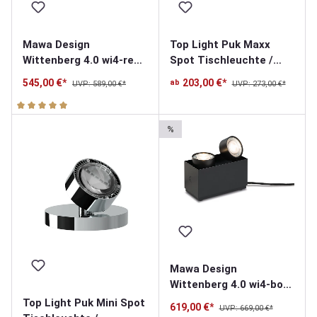
Mawa Design
Top Light Puk Maxx
Wittenberg 4.0 wi4-reg-
Spot Tischleuchte /
2e-hb Druff
Bodenleuchte
545,00 €*
203,00 €*
ab
UVP: 589,00 €*
UVP: 273,00 €*
Standstrahler
Durchschnittliche Bewertung von 5 von 5 Sternen
%
Mawa Design
Wittenberg 4.0 wi4-bod-
2e-hb Parkett
Top Light Puk Mini Spot
619,00 €*
UVP: 669,00 €*
Standstrahler