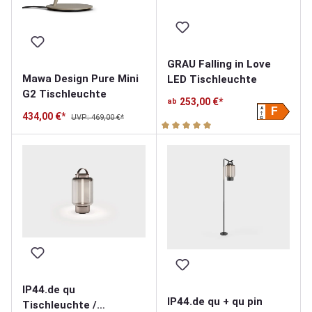
GRAU Falling in Love
Mawa Design Pure Mini
LED Tischleuchte
G2 Tischleuchte
253,00 €*
ab
A
F
434,00 €*
UVP: 469,00 €*
G
Durchschnittliche Bewertung v
IP44.de qu
IP44.de qu + qu pin
Tischleuchte /