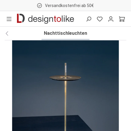
Versandkostenfrei ab 50€
nhalt springen
Nachttischleuchten
Bildergalerie überspringen