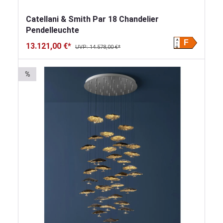
Catellani & Smith Par 18 Chandelier
Pendelleuchte
A
F
13.121,00 €*
UVP: 14.578,00 €*
G
%