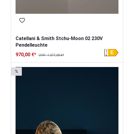
Catellani & Smith Stchu-Moon 02 230V
Pendelleuchte
A
E
970,00 €*
UVP: 1.077,00 €*
G
%