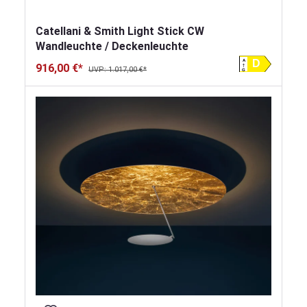
Catellani & Smith Light Stick CW
Wandleuchte / Deckenleuchte
A
D
916,00 €*
UVP: 1.017,00 €*
G