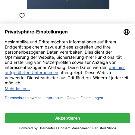
Catellani & Smith Gold Moon Chandelier
Pendelleuchte
6.962,00 €*
UVP: 7.735,00 €*
Produkte filtern