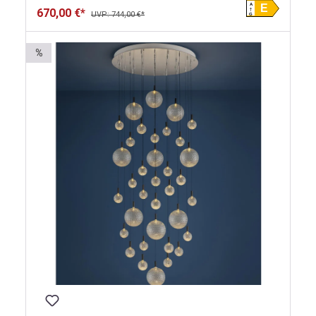
A
E
670,00 €*
UVP: 744,00 €*
G
%