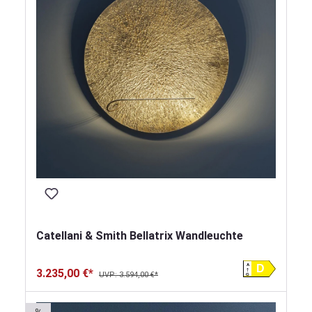
Catellani & Smith Bellatrix Wandleuchte
A
D
3.235,00 €*
UVP: 3.594,00 €*
G