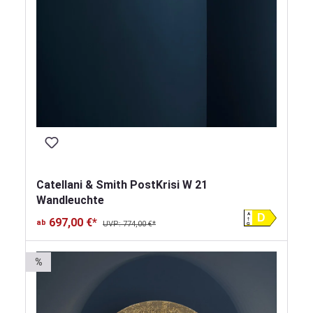
Catellani & Smith PostKrisi W 21
Wandleuchte
A
D
697,00 €*
ab
UVP: 774,00 €*
G
%