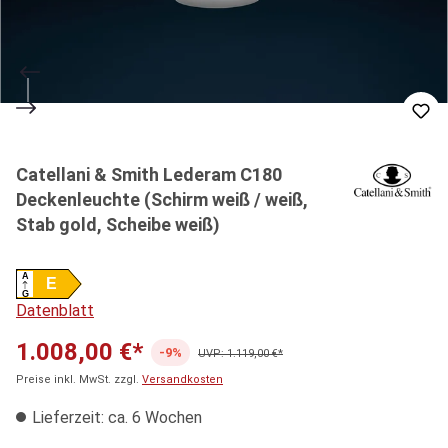
Catellani & Smith Lederam C180
Deckenleuchte (Schirm weiß / weiß,
Stab gold, Scheibe weiß)
A
E
G
Datenblatt
1.008,00 €*
-9%
UVP: 1.119,00 €*
Preise inkl. MwSt. zzgl.
Versandkosten
Lieferzeit: ca. 6 Wochen