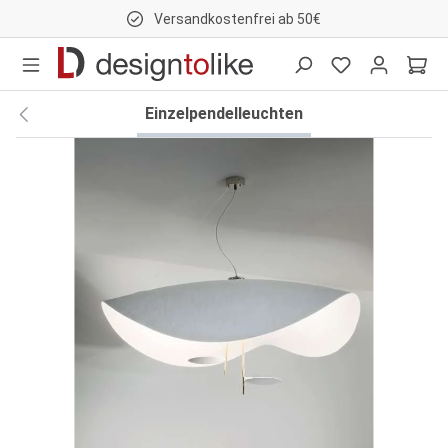
Versandkostenfrei ab 50€
nhalt springen
Einzelpendelleuchten
Bildergalerie überspringen