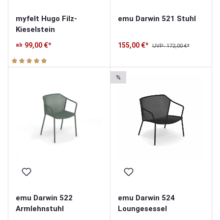
myfelt Hugo Filz-
emu Darwin 521 Stuhl
Kieselstein
99,00 €*
155,00 €*
ab
UVP: 172,00 €*
Durchschnittliche Bewertung von 5 von 5 Sternen
%
emu Darwin 522
emu Darwin 524
Armlehnstuhl
Loungesessel