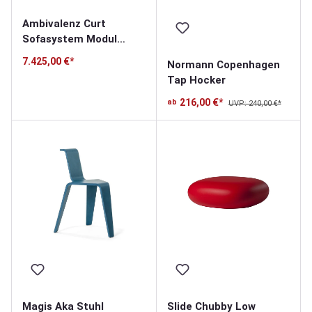
Ambivalenz Curt
Sofasystem Modul
15er-Set
7.425,00 €*
Normann Copenhagen
Tap Hocker
216,00 €*
ab
UVP: 240,00 €*
Magis Aka Stuhl
Slide Chubby Low