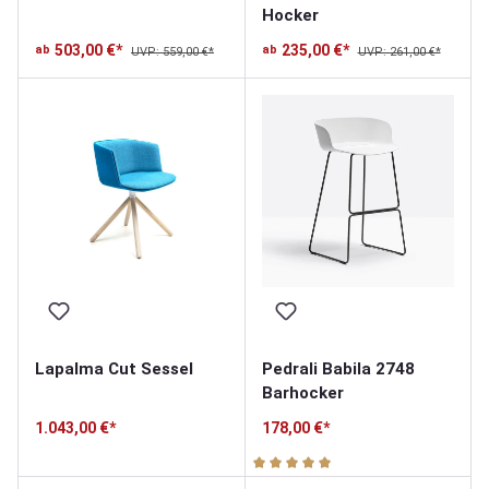
Hocker
503,00 €*
235,00 €*
ab
ab
UVP: 559,00 €*
UVP: 261,00 €*
Lapalma Cut Sessel
Pedrali Babila 2748
Barhocker
1.043,00 €*
178,00 €*
Durchschnittliche Bewertung v