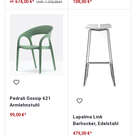
674,00 €*
108,00 €*
ab
UVP: 1.370,00 €*
Pedrali Gossip 621
Armlehnstuhl
99,00 €*
Lapalma Link
Barhocker, Edelstahl
479,00 €*