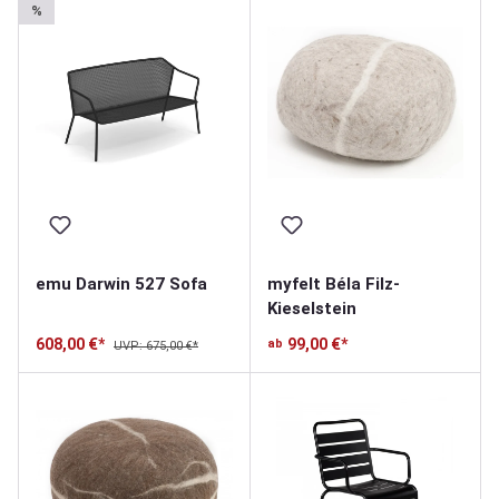
%
emu Darwin 527 Sofa
myfelt Béla Filz-
Kieselstein
608,00 €*
99,00 €*
ab
UVP: 675,00 €*