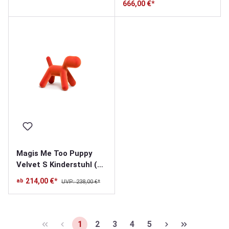
666,00 €*
Magis Me Too Puppy
Velvet S Kinderstuhl (H
34,5cm)
214,00 €*
ab
UVP: 238,00 €*
1
2
3
4
5