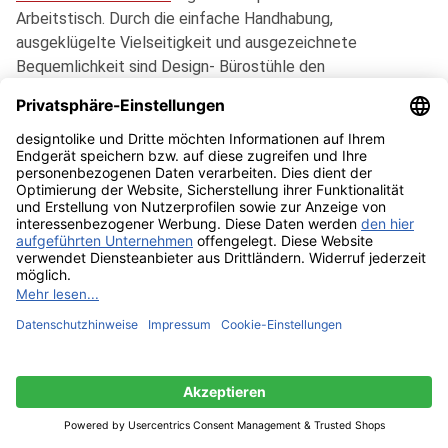
Arbeitstisch. Durch die einfache Handhabung,
ausgeklügelte Vielseitigkeit und ausgezeichnete
Bequemlichkeit sind Design- Bürostühle den
unterschiedlichsten Anforderungen gewachsen.
Armlehnstühle oder kleine Sessel eignen sich hingegen
besonders für gemütliches Beisammensein im Kreis von
Familie und Freunden oder zum Lesen. Aber auch im Wohn-,
Essbereich, für Ausstellungen oder die Gastronomie bieten
die weltberühmten Klassiker
Kartell Louis Ghost
Armlehnstuhl
oder
Kartell Masters Stuhl
stilvollen
Sitzkomfort. Des Weitern bieten Esszimmerbänke, wie die
Tojo Bank
und
Müller Möbelwerkstätten Corobench
Sitzbank
, die stilvolle Alternative zu den Esszimmerstühlen
und ergänzen perfekt lange Esstische.
Bekannt aus Clubs, Kneipen und Bars, werden Design-
Barhocker auch gerne in privaten Haushalten als grazile
Sitzmöbel für Küchentresen, Bartische oder die Hausbar
Produkte filtern
eingesetzt. Darunter sind der elegante
Lapalma Lem