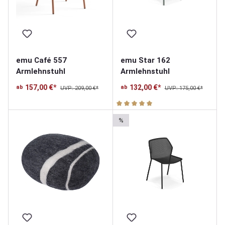
emu Café 557
emu Star 162
Armlehnstuhl
Armlehnstuhl
157,00 €*
132,00 €*
ab
ab
UVP: 209,00 €*
UVP: 175,00 €*
Durchschnittliche Bewertung v
%