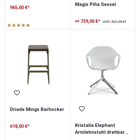
Magis Piña Sessel
965,00 €*
739,00 €*
ab
UVP: 821,00 €*
Durchschnittliche Bewertung von 5 von 5 Sternen
Driade Mingx Barhocker
Kristalia Elephant
618,00 €*
Armlehnstuhl drehbar
mit Kreuzfuß