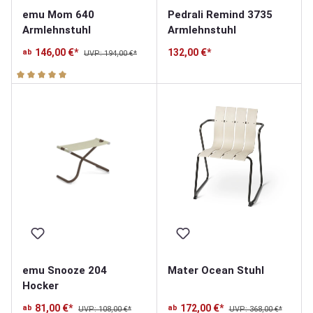
emu Mom 640
Pedrali Remind 3735
Armlehnstuhl
Armlehnstuhl
146,00 €*
132,00 €*
ab
UVP: 194,00 €*
Durchschnittliche Bewertung von 5 von 5 Sternen
emu Snooze 204
Mater Ocean Stuhl
Hocker
81,00 €*
172,00 €*
ab
ab
UVP: 108,00 €*
UVP: 368,00 €*