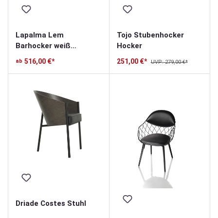
Lapalma Lem
Tojo Stubenhocker
Barhocker weiß
Hocker
lackiert-chrom
516,00 €*
251,00 €*
ab
UVP: 279,00 €*
Driade Costes Stuhl