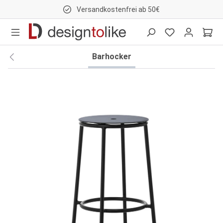
Versandkostenfrei ab 50€
nhalt springen
Barhocker
Bildergalerie überspringen