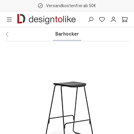
Versandkostenfrei ab 50€
nhalt springen
Barhocker
Bildergalerie überspringen