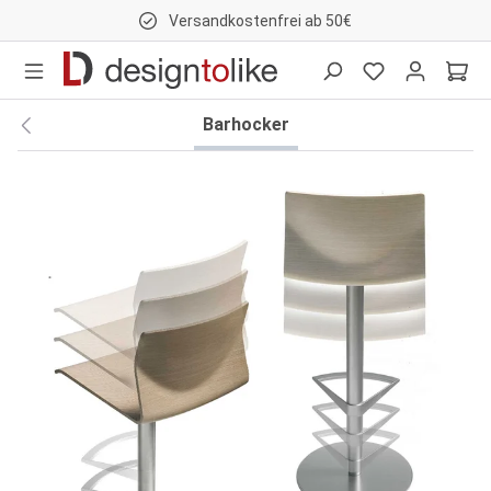
Versandkostenfrei ab 50€
nhalt springen
Barhocker
Bildergalerie überspringen