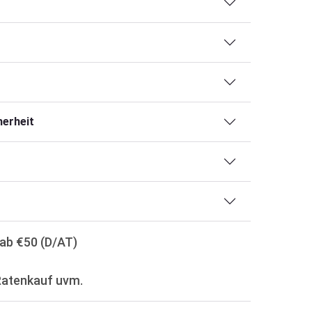
erheit
ab €50 (D/AT)
Ratenkauf uvm.