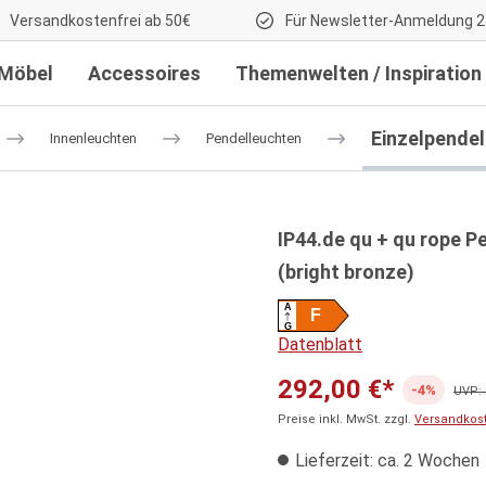
Versandkostenfrei ab 50€
Für Newsletter-Anmeldung 2
Möbel
Accessoires
Themenwelten / Inspiration
Einzelpende
Innenleuchten
Pendelleuchten
IP44.de qu + qu rope P
(bright bronze)
A
F
G
Datenblatt
292,00 €*
-4%
UVP: 
Preise inkl. MwSt. zzgl.
Versandkos
Lieferzeit: ca. 2 Wochen