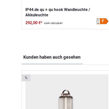
IP44.de qu + qu hook Wandleuchte /
Akkuleuchte
A
A
F
F
292,00 €*
UVP: 307,00 €*
G
G
Produktgalerie überspringen
Kunden haben auch gesehen
%