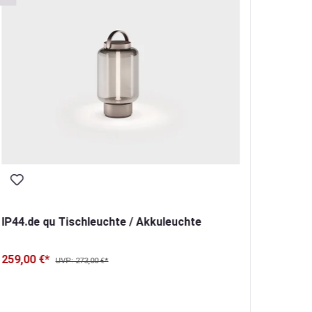
IP44.de qu Tischleuchte / Akkuleuchte
IP44.d
259,00 €*
Akkul
UVP: 273,00 €*
345,00