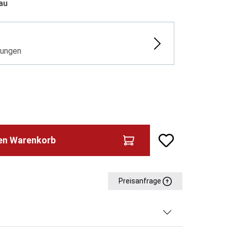
au
rungen
den Warenkorb
Preisanfrage