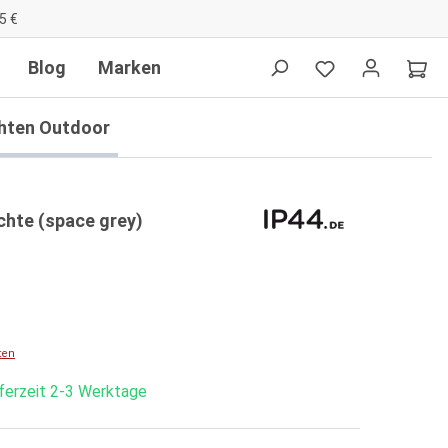
5 €
Blog
Marken
hten Outdoor
chte (space grey)
ten
eferzeit 2-3 Werktage