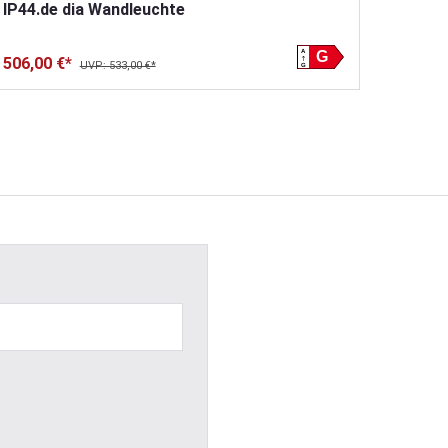
IP44.
IP44.de dia Wandleuchte
A
G
450,00
506,00 €*
UVP: 533,00 €*
G