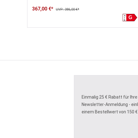
367,00 €*
UVP: 386,00 €*
A
A
G
G
G
G
Einmalig 25 € Rabatt für Ihre
Newsletter-Anmeldung - ein
einem Bestellwert von 150 €