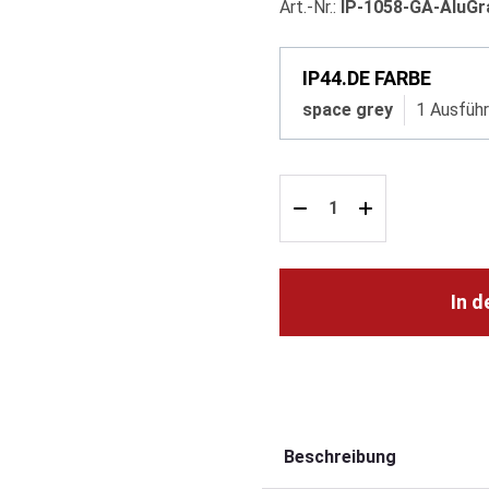
Art.-Nr.:
IP-1058-GA-AluGr
IP44.DE FARBE
space grey
1 Ausfüh
In 
Beschreibung