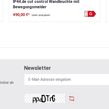
IP44.de cut control Wandleuchte mit
Bewegungsmelder
A
G
490,00 €*
UVP: 516,00 €*
G
Newsletter
lösbar ab