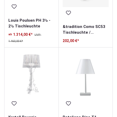
Louis Poulsen PH 3½ -
2½ Tischleuchte
&tradition Como SC53
Tischleuchte /
1.314,00 €*
ab
UVP:
Akkuleuchte
202,00 €*
1.460,00 €*