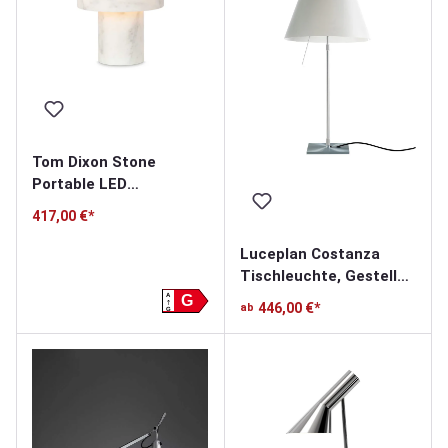
Tom Dixon Stone
Portable LED
Akkuleuchte
417,00 €*
Luceplan Costanza
Tischleuchte, Gestell
alu
A
G
446,00 €*
ab
G