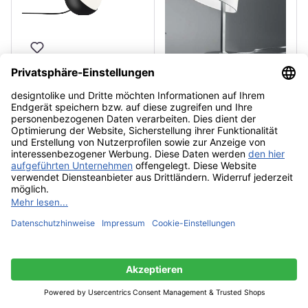
Louis Poulsen VL Studio
Ø15cm Tischleuchte /
Bodenleuchte
351,00 €*
ab
UVP: 390,00 €*
Artemide Melampo
Notte Tischleuchte
285,00 €*
1
2
Produkte filtern