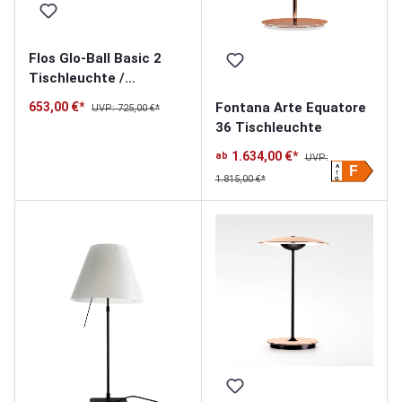
Flos Glo-Ball Basic 2
Tischleuchte /
Bodenleuchte
Fontana Arte Equatore
653,00 €*
UVP: 725,00 €*
36 Tischleuchte
1.634,00 €*
ab
UVP:
A
F
1.815,00 €*
G