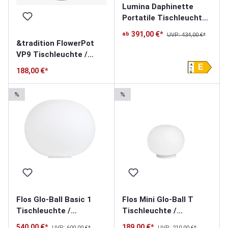
Lumina Daphinette
Portatile Tischleuchte
kabellos
391,00 €*
ab
UVP: 434,00 €*
&tradition FlowerPot
VP9 Tischleuchte /
Akkuleuchte
A
E
188,00 €*
G
%
%
Flos Glo-Ball Basic 1
Flos Mini Glo-Ball T
Tischleuchte /
Tischleuchte /
Bodenleuchte
Bodenleuchte
540,00 €*
189,00 €*
UVP: 600,00 €*
UVP: 210,00 €*