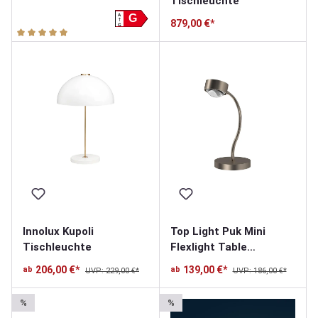
Tischleuchte
A
G
879,00 €*
G
Durchschnittliche Bewertung von 5 von 5 Sternen
Innolux Kupoli
Top Light Puk Mini
Tischleuchte
Flexlight Table
Tischleuchte
206,00 €*
139,00 €*
ab
ab
UVP: 229,00 €*
UVP: 186,00 €*
%
%