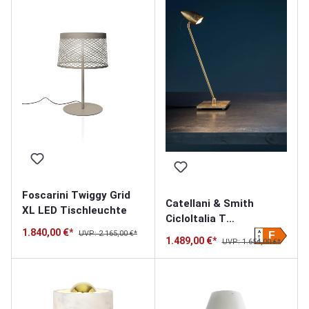
Foscarini Twiggy Grid
Catellani & Smith
XL LED Tischleuchte
CicloItalia T
1.840,00 €*
Tischleuchte
UVP: 2.165,00 €*
A
F
1.489,00 €*
UVP: 1.654,00 €*
G