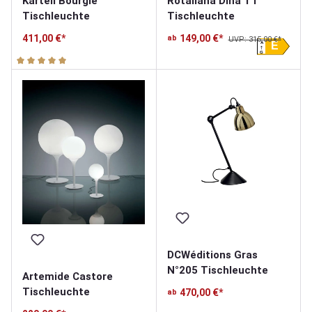
Kartell Bourgie
Rotaliana Dina T1
Tischleuchte
Tischleuchte
411,00 €*
149,00 €*
ab
UVP: 315,00 €*
A
E
G
Durchschnittliche Bewertung von 5 von 5 Sternen
DCWéditions Gras
N°205 Tischleuchte
Artemide Castore
Tischleuchte
470,00 €*
ab