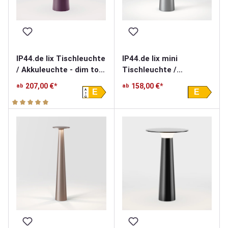
IP44.de lix mini
IP44.de lix Tischleuchte
Tischleuchte /
/ Akkuleuchte - dim to
Akkuleuchte - mit
amber
158,00 €*
207,00 €*
ab
ab
A
Charging Base
E
E
G
Durchschnittliche Bewertung von 5 von 5 Sternen