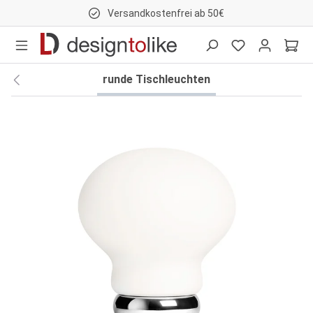
Versandkostenfrei ab 50€
nhalt springen
runde Tischleuchten
Bildergalerie überspringen