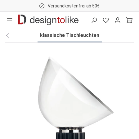
Versandkostenfrei ab 50€
nhalt springen
klassische Tischleuchten
Bildergalerie überspringen