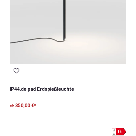
IP44.de pad Erdspießleuchte
350,00 €*
ab
A
G
G