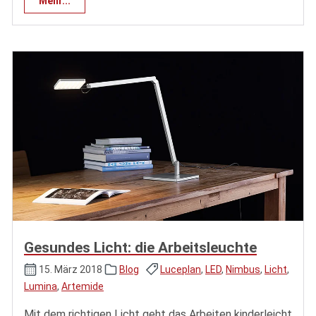
Mehr...
Gesundes Licht: die Arbeitsleuchte
15. März 2018
Blog
Luceplan
,
LED
,
Nimbus
,
Licht
,
Lumina
,
Artemide
Mit dem richtigen Licht geht das Arbeiten kinderleicht