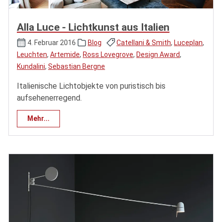
Alla Luce - Lichtkunst aus Italien
4. Februar 2016
Blog
Catellani & Smith
,
Luceplan
,
Leuchten
,
Artemide
,
Ross Lovegrove
,
Design Award
,
Kundalini
,
Sebastian Bergne
Italienische Lichtobjekte von puristisch bis
aufsehenerregend.
Mehr...