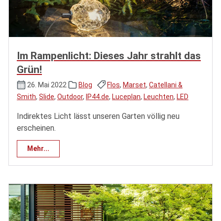
Im Rampenlicht: Dieses Jahr strahlt das
Grün!
26. Mai 2022
Blog
Flos
,
Marset
,
Catellani &
Smith
,
Slide
,
Outdoor
,
IP44.de
,
Luceplan
,
Leuchten
,
LED
Indirektes Licht lässt unseren Garten völlig neu
erscheinen.
Mehr...