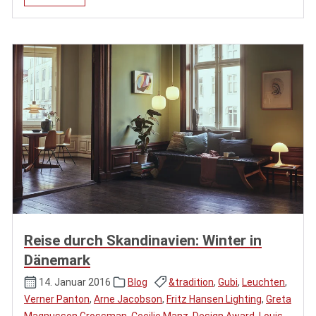
Reise durch Skandinavien: Winter in
Dänemark
14. Januar 2016
Blog
&tradition
,
Gubi
,
Leuchten
,
Verner Panton
,
Arne Jacobson
,
Fritz Hansen Lighting
,
Greta