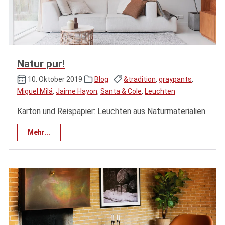
Natur pur!
10. Oktober 2019
Blog
&tradition
,
graypants
,
Miguel Milá
,
Jaime Hayon
,
Santa & Cole
,
Leuchten
Karton und Reispapier: Leuchten aus Naturmaterialien.
Mehr...