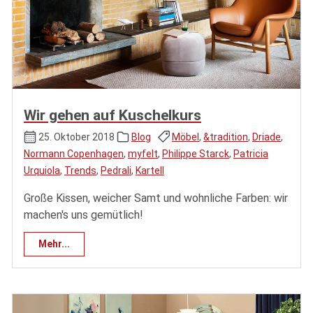
Wir gehen auf Kuschelkurs
25. Oktober 2018
Blog
Möbel
,
&tradition
,
Driade
,
Normann Copenhagen
,
myfelt
,
Philippe Starck
,
Patricia
Urquiola
,
Trends
,
Pedrali
,
Kartell
Große Kissen, weicher Samt und wohnliche Farben: wir
machen's uns gemütlich!
Mehr...