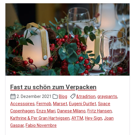
Fast zu schön zum Verpacken
2. Dezember 2021
Blog
&tradition
,
graypants
,
Accessoires
,
Fermob
,
Marset
,
Eugeni Quitlet
,
Space
Copenhagen
,
Enzo Mari
,
Danese Milano
,
Fritz Hansen
,
Kathrine & Per Gran Hartvigsen
,
AYTM
,
Hey-Sign
,
Joan
Gaspar
,
Fabio Novembre