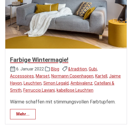
Farbige Wintermagie!
6. Januar 2022
Blog
&tradition
,
Gubi
,
Accessoires
,
Marset
,
Normann Copenhagen
,
Kartell
,
Jaime
Hayon
,
Leuchten
,
Simon Legald
,
Ambivalenz
,
Catellani &
Smith
,
Ferruccio Laviani
,
kabellose Leuchten
Wärme schaffen mit stimmungsvollen Farbtupfern.
Mehr...