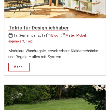
Tetris für Designliebhaber
19. September 2019
Blog
Mater
,
Möbel
,
eigenwert
,
Tojo
Modulare Wandregale, erweiterbare Kleiderschränke
und Regale – alles mit System.
Mehr...