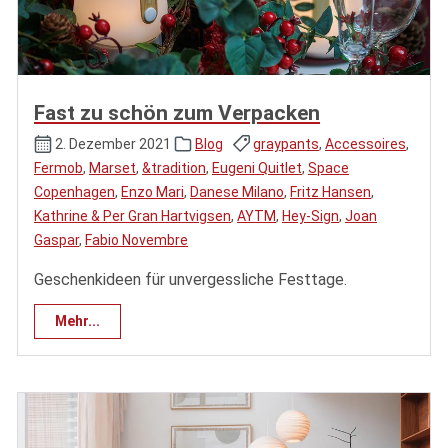
Fast zu schön zum Verpacken
2. Dezember 2021
Blog
graypants
,
Accessoires
,
Fermob
,
Marset
,
&tradition
,
Eugeni Quitlet
,
Space
Copenhagen
,
Enzo Mari
,
Danese Milano
,
Fritz Hansen
,
Kathrine & Per Gran Hartvigsen
,
AYTM
,
Hey-Sign
,
Joan
Gaspar
,
Fabio Novembre
Geschenkideen für unvergessliche Festtage.
Mehr...