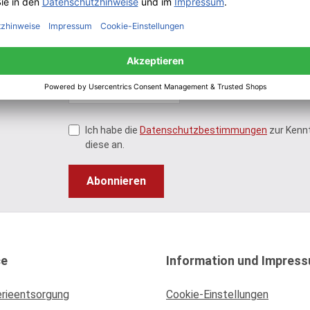
Um weiterzugehen,
geben Sie die oben
abgebildeten Zeichen
ein*
Ich habe die
Datenschutzbestimmungen
zur Kenn
diese an.
Abonnieren
ce
Information und Impres
erieentsorgung
Cookie-Einstellungen