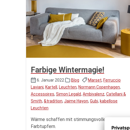
Farbige Wintermagie!
6. Januar 2022
Blog
Marset
,
Ferruccio
Laviani
,
Kartell
,
Leuchten
,
Normann Copenhagen
,
Accessoires
,
Simon Legald
,
Ambivalenz
,
Catellani &
Smith
,
&tradition
,
Jaime Hayon
,
Gubi
,
kabellose
Leuchten
Wärme schaffen mit stimmungsvollen
Farbtupfern.