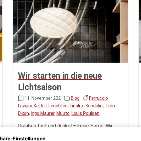
Wir starten in die neue
Lichtsaison
11. November 2021
Blog
Ferruccio
Laviani
,
Kartell
,
Leuchten
,
Innolux
,
Kundalini
,
Tom
Dixon
,
Ingo Maurer
,
Muuto
,
Louis Poulsen
Draußen trist und dunkel – keine Sorge: Wir
zeigen euch euer neues Lieblingslicht.