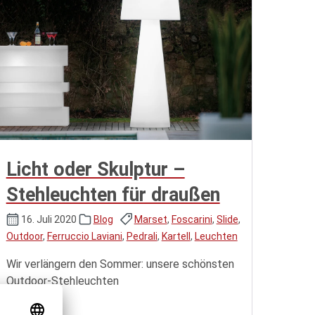
Licht oder Skulptur –
Stehleuchten für draußen
16. Juli 2020
Blog
Marset
,
Foscarini
,
Slide
,
Outdoor
,
Ferruccio Laviani
,
Pedrali
,
Kartell
,
Leuchten
Wir verlängern den Sommer: unsere schönsten
Outdoor-Stehleuchten