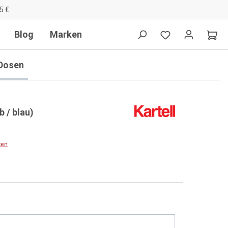
5 €
Blog
Marken
 Dosen
b / blau)
ten