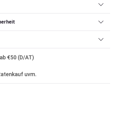
erheit
ab €50 (D/AT)
Ratenkauf uvm.