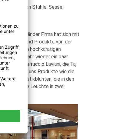
iment gehören Stühle, Sessel,
en. Die Mailänder Firma hat sich mit
den überwiegend Produkte von der
e acht weiteren hochkarätigen
ch dieses Jahr wieder ein paar
fung von Ferruccio Laviani, die Taj
h ihn erfüllen uns Produkte wie die
kleinen Plastikblühten, die in den
em gibt es die Leuchte in zwei