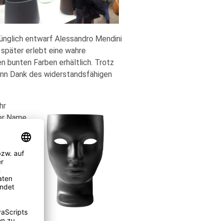
rünglich entwarf Alessandro Mendini
 später erlebt eine wahre
n bunten Farben erhältlich. Trotz
ann Dank des widerstandsfähigen
hr
Der Name
Stuhles.
 macht
ut, die
us dem
. So
ige