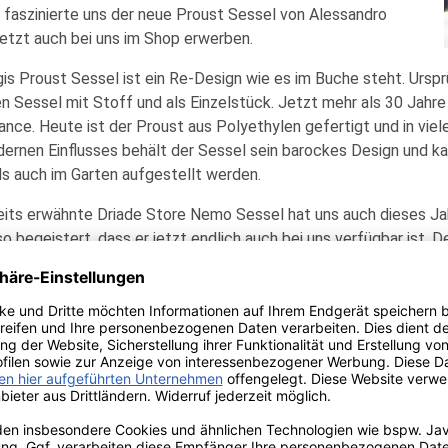
faszinierte uns der neue Proust Sessel von Alessandro
jetzt auch bei uns im Shop erwerben.
is Proust Sessel ist ein Re-Design wie es im Buche steht. Ursp
n Sessel mit Stoff und als Einzelstück. Jetzt mehr als 30 Jahre
nce. Heute ist der Proust aus Polyethylen gefertigt und in viele
ernen Einflusses behält der Sessel sein barockes Design und k
ls auch im Garten aufgestellt werden.
eits erwähnte Driade Store Nemo Sessel hat uns auch dieses Ja
o begeistert, dass er jetzt endlich auch bei uns verfügbar ist. 
bezieht sich vielleicht auf den neutralen Gesichtsausdruck des 
lles andere als „nichts“ oder „niemand“. Sein einzigartiges Design
rdem können Sie sich an ihm sowohl im Haus, als auch im Garten
bustem Polyethylen gefertigt.
 uns natürlich auch nach potenziell, neuen Herstellern umgescha
iner von Ihnen ist der Italiener Plank. Der Hersteller stammt a
flüsse von seinen Nachbarländern in die Produkte mit einfließen
, das sehr vielfältig ist. Plank kann auf eine mehr als hundertjähr