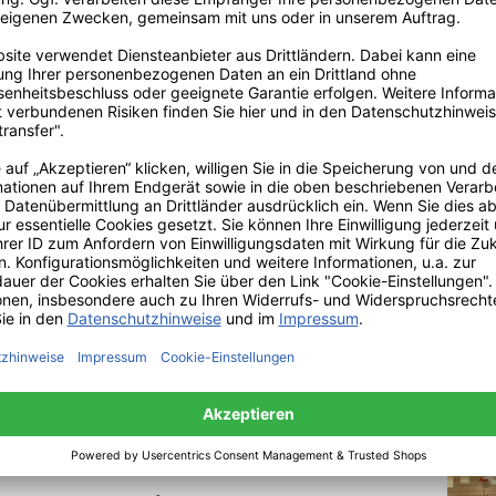
ühmt ist der Südtiroler für seine durchdachten Möbel. Zum Sort
te.
l auf der Messe und Museum
 Möbelmesse konnten wir natürlich keinen Bogen um Kartell mach
euen Produkten erstklassig zur Schau gestellt. Ausgestellt wur
kone Philippe Starck, Ferruccio Laviani, Patricia Urquiola, sowi
rn. Obwohl die Salone de Mobile eine Möbelmesse war, wurden au
n von Kartell mit ausgestellt. Unter anderem auch die neue Schaf
uchte. Bekannt ist uns der Designer aber schon seit Jahren. Durc
 Bloom Pendelleuchte mit Freude. Die Leuchte besteht aus vielen 
ungen Minze, Lavendel, glasklar und weiß erhältlich sind. Außerd
gns sorgt die Kartell Bloom ein frühlingshaftes Ambiente.
etobt hatten, machten wir uns auf den Weg zum Kartell
t sich südlich von Mailand auf dem Werksgelände. Zur
Firmengeschichte. Wir haben uns neben den modernen
zehnte angeschaut und waren von der Vielfalt beeindruckt.