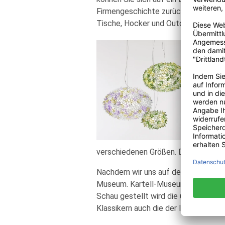
Firmengeschichte zurückblicken. Ber
Tische, Hocker und Outdoor-Produk
Kartel
Auf der
ihren n
Design I
Künstle
Leuchte
Tischle
Kartell
Ausführ
verschiedenen Größen. Dank des Desi
Nachdem wir uns auf der Messe ausg
Museum. Kartell-MuseumDies befinde
Schau gestellt wird die 60 jährige 
Klassikern auch die der letzen Jahr