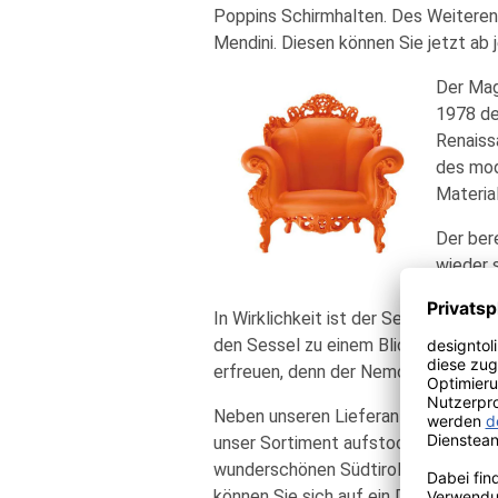
Poppins Schirmhalten. Des Weiteren 
Mendini. Diesen können Sie jetzt ab 
Der Mag
1978 de
Renaissa
des mod
Materia
Der ber
wieder s
„Nemo“ 
In Wirklichkeit ist der Sessel aber a
den Sessel zu einem Blickfang. Auße
erfreuen, denn der Nemo wird aus ro
Neben unseren Lieferanten haben wir
unser Sortiment aufstocken sollen. E
wunderschönen Südtirol und lässt Ein
können Sie sich auf ein Design freuen