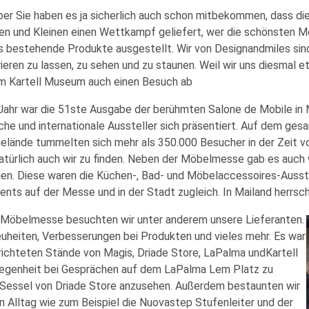
aber Sie haben es ja sicherlich auch schon mitbekommen, dass die
roßen und Kleinen einen Wettkampf geliefert, wer die schönsten
s bestehende Produkte ausgestellt. Wir von Designandmiles sin
rieren zu lassen, zu sehen und zu staunen. Weil wir uns diesmal e
m Kartell Museum auch einen Besuch ab
Jahr war die 51ste Ausgabe der berühmten Salone de Mobile in
ische und internationale Aussteller sich präsentiert. Auf dem g
lände tummelten sich mehr als 350.000 Besucher in der Zeit vom 
atürlich auch wir zu finden. Neben der Möbelmesse gab es auch
en. Diese waren die Küchen-, Bad- und Möbelaccessoires-Ausst
nts auf der Messe und in der Stadt zugleich. In Mailand herrsc
 Möbelmesse besuchten wir unter anderem unsere Lieferanten.
Neuheiten, Verbesserungen bei Produkten und vieles mehr. Es war
erichteten Stände von Magis, Driade Store, LaPalma undKartell
elegenheit bei Gesprächen auf dem LaPalma Lem Platz zu
Sessel von Driade Store anzusehen. Außerdem bestaunten wir
n Alltag wie zum Beispiel die Nuovastep Stufenleiter und der