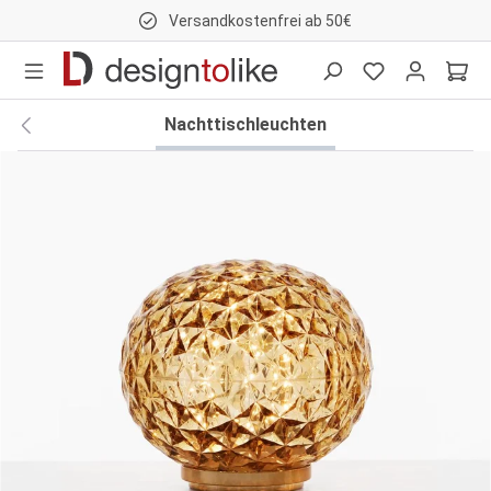
Versandkostenfrei ab 50€
nhalt springen
Nachttischleuchten
Bildergalerie überspringen