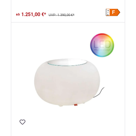
A
F
1.251,00 €*
ab
UVP: 1.390,00 €*
G