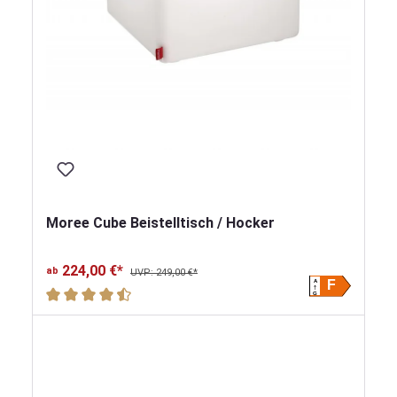
Moree Cube Beistelltisch / Hocker
224,00 €*
ab
UVP: 249,00 €*
A
F
Durchschnittliche Bewertung von 4.8 von 5 Sternen
G