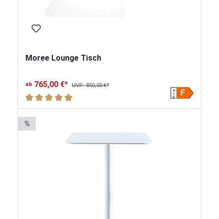
Moree Lounge Tisch
765,00 €*
ab
UVP: 850,00 €*
A
F
Durchschnittliche Bewertung von 5 von 5 Sternen
G
%