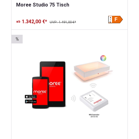
Moree Studio 75 Tisch
A
F
1.342,00 €*
ab
UVP: 1.491,00 €*
G
%