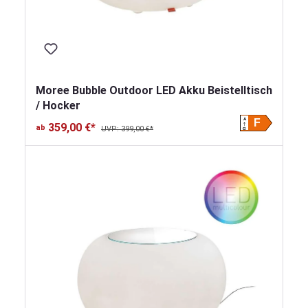
Moree Bubble Outdoor LED Akku Beistelltisch
/ Hocker
A
F
359,00 €*
ab
UVP: 399,00 €*
G