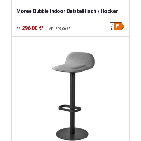
Moree Bubble Indoor Beistelltisch / Hocker
A
F
296,00 €*
ab
UVP: 329,00 €*
G