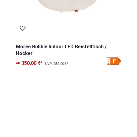
Moree Bubble Indoor LED Beistelltisch /
Hocker
A
F
350,00 €*
ab
UVP: 389,00 €*
G