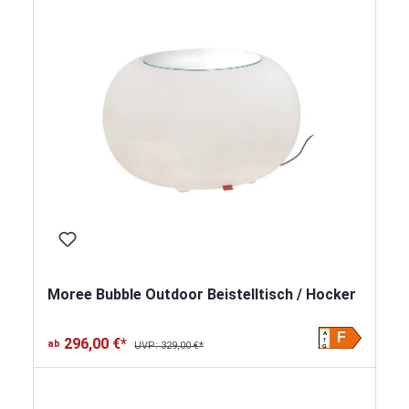
Moree Bubble Outdoor Beistelltisch / Hocker
A
F
296,00 €*
ab
UVP: 329,00 €*
G