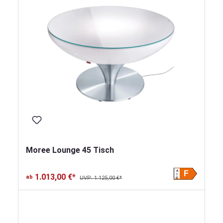
Moree Lounge 45 Tisch
A
F
1.013,00 €*
ab
UVP: 1.125,00 €*
G