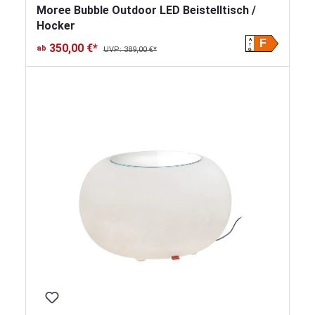
Moree Bubble Outdoor LED Beistelltisch /
Hocker
A
F
350,00 €*
ab
UVP: 389,00 €*
G