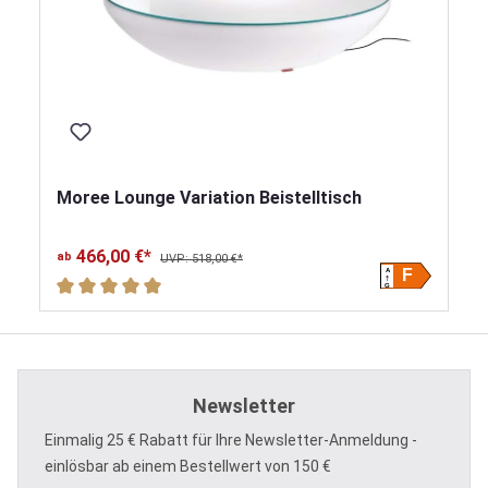
Moree Lounge Variation Beistelltisch
466,00 €*
ab
UVP: 518,00 €*
A
F
Durchschnittliche Bewertung von 5 von 5 Sternen
G
Newsletter
Einmalig 25 € Rabatt für Ihre Newsletter-Anmeldung -
einlösbar ab einem Bestellwert von 150 €