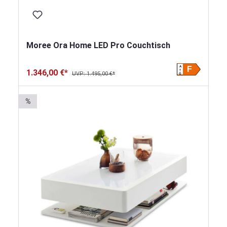
Moree Ora Home LED Pro Couchtisch
A
F
1.346,00 €*
UVP: 1.495,00 €*
G
%