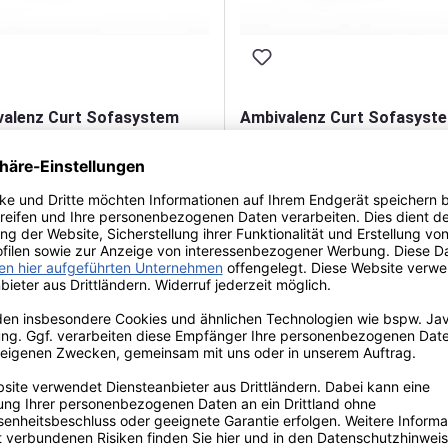
valenz Curt Sofasystem
Ambivalenz Curt Sofasyst
 7er-Set
Modul 9er-Set
,00 €*
4.455,00 €*
schnittliche Bewertung von 5 von 5 Sternen