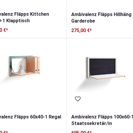
alenz Fläpps Kittchen
Ambivalenz Fläpps Hillhäng
-1 Klapptisch
Garderobe
0 €*
275,00 €*
alenz Fläpps 60x40-1 Regal
Ambivalenz Fläpps 100x60-
Staatssekretär/in
0 €*
695,00 €*