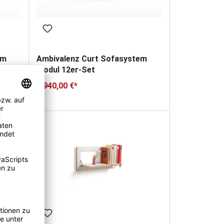
em
Ambivalenz Curt Sofasystem
Modul 12er-Set
5.940,00 €*