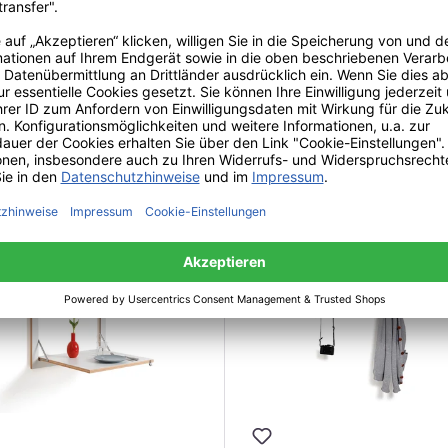
Ambivalenz Fläpps 80x50-1
Staatssekretär/in
475,00 €*
alenz Fläpps Klappstuhl
0 €*