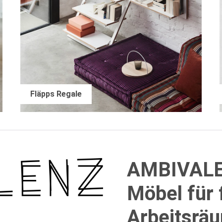
Fläpps Regale
AMBIVALEN
Möbel für 
Arbeitsrä