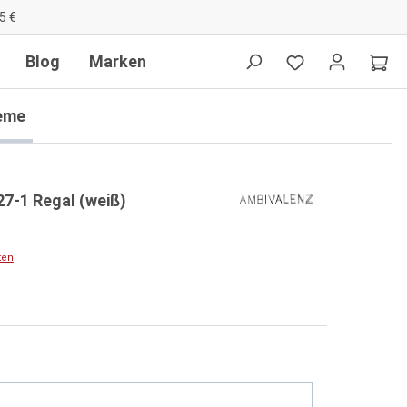
5 €
Blog
Marken
eme
7-1 Regal (weiß)
ten