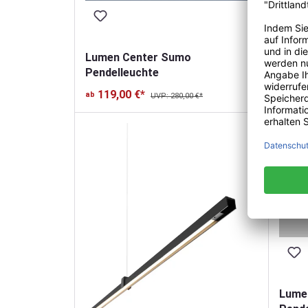
Pende
220
ab
Lumen Center Sumo
Pendelleuchte
119,00 €*
ab
UVP: 280,00 €*
Lumen