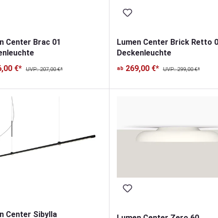
 Center Brac 01
Lumen Center Brick Retto 
enleuchte
Deckenleuchte
,00 €*
269,00 €*
ab
UVP: 207,00 €*
UVP: 299,00 €*
 Center Sibylla
Lumen Center Zero 60