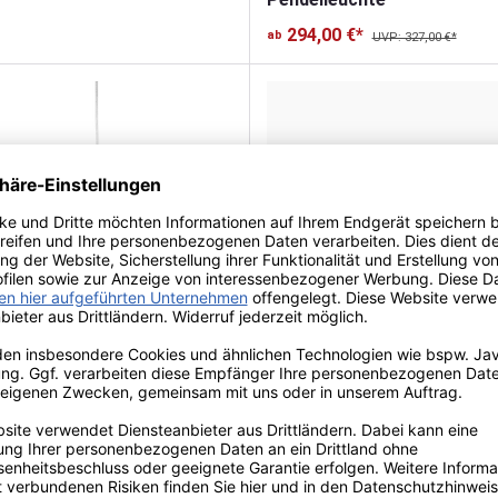
294,00 €*
ab
UVP: 327,00 €*
Lumen Center Zero 30
Deckenleuchte
 Center Odile S