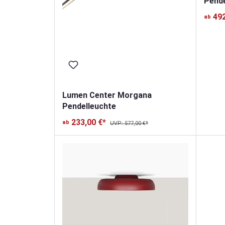
Pende
492
ab
Lumen Center Morgana
Pendelleuchte
233,00 €*
ab
UVP: 577,00 €*