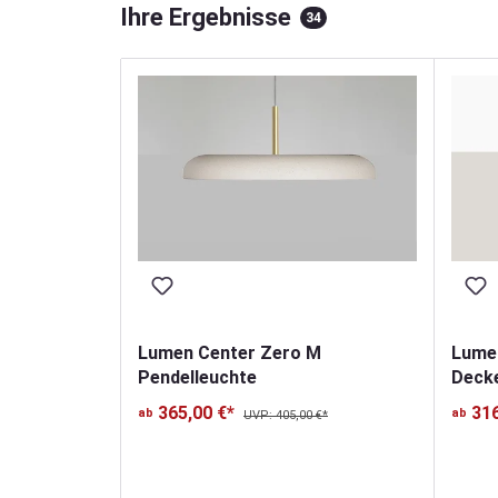
Ihre Ergebnisse
34
Lumen Center Zero M
Lumen
Pendelleuchte
Deck
365,00 €*
316
ab
ab
UVP: 405,00 €*