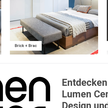
Brick + Brac
Entdecken 
Lumen Cent
Design und