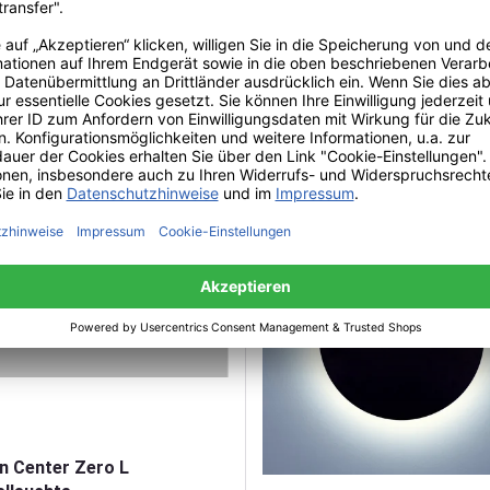
lleuchte
182,00 €*
ab
UVP: 202,00 €*
,00 €*
UVP: 244,00 €*
 Center Zero L