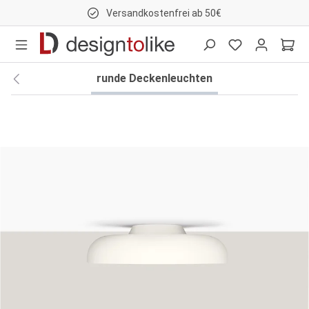
Versandkostenfrei ab 50€
nhalt springen
runde Deckenleuchten
Bildergalerie überspringen