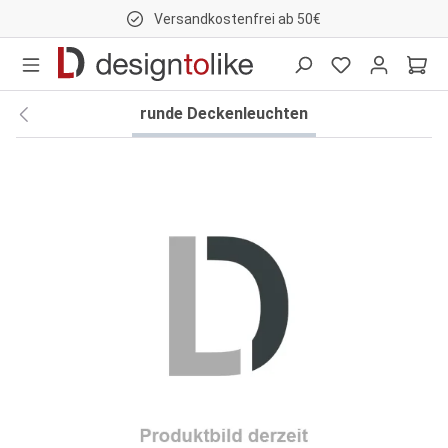
Versandkostenfrei ab 50€
nhalt springen
runde Deckenleuchten
Bildergalerie überspringen