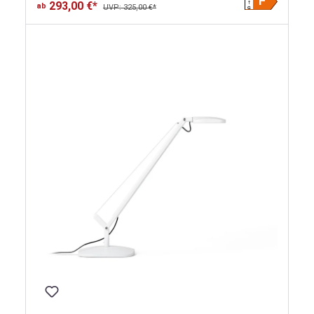
F
293,00 €*
ab
UVP: 325,00 €*
G