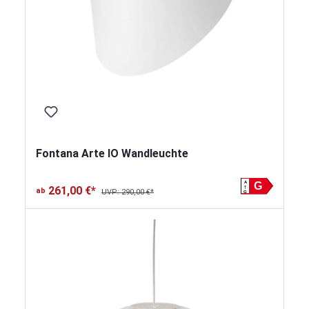
Fontana Arte IO Wandleuchte
A
G
261,00 €*
ab
UVP: 290,00 €*
G