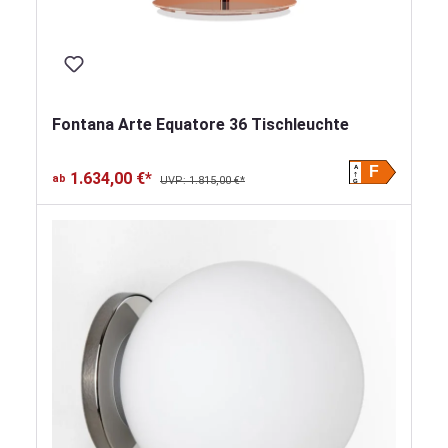
Fontana Arte Equatore 36 Tischleuchte
A
F
1.634,00 €*
ab
UVP: 1.815,00 €*
G