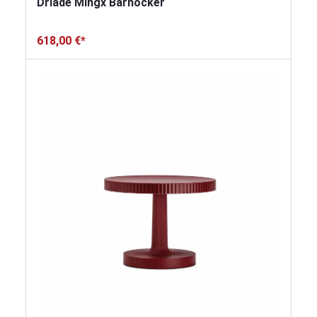
Driade Mingx Barhocker
618,00 €*