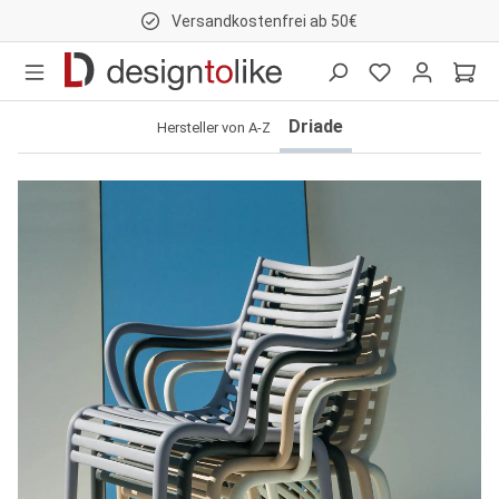
Versandkostenfrei ab 50€
nhalt springen
Driade
Hersteller von A-Z