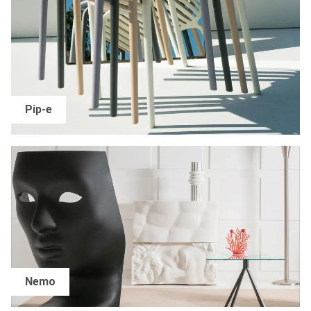
Pip-e
Nemo