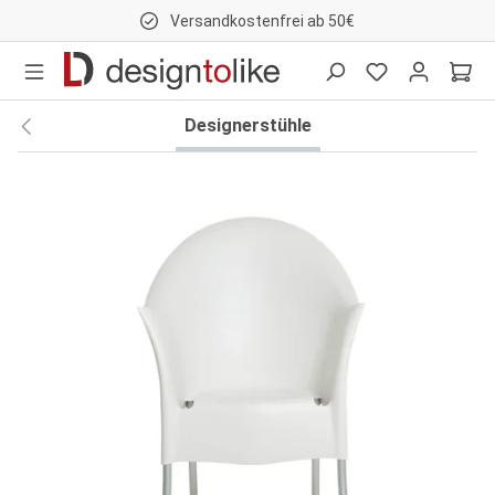
Versandkostenfrei ab 50€
nhalt springen
Designerstühle
Bildergalerie überspringen