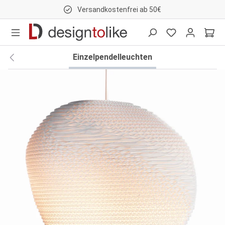
Versandkostenfrei ab 50€
nhalt springen
Einzelpendelleuchten
Bildergalerie überspringen