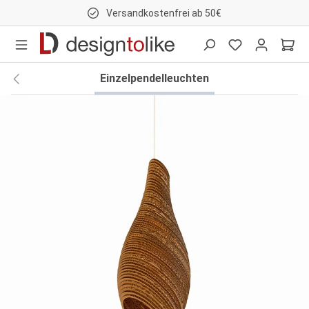
Versandkostenfrei ab 50€
nhalt springen
Einzelpendelleuchten
Bildergalerie überspringen