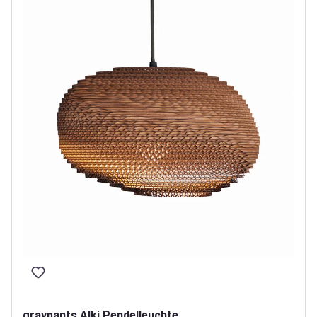
graypants Alki Pendelleuchte