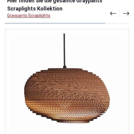
Hier finden Sie die gesamte Graypants
Scraplights Kollektion
Graypants Scraplights