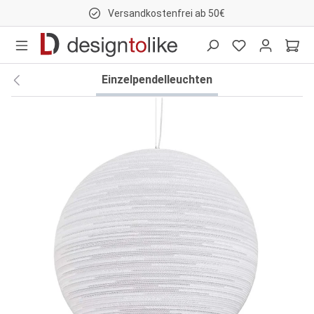
Versandkostenfrei ab 50€
nhalt springen
Einzelpendelleuchten
Bildergalerie überspringen