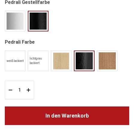
auswählen
Pedrali Gestellfarbe
BI100 weiß
NERO schwarz
auswählen
Pedrali Farbe
lichtgrau
weiß lackiert
FR Esche gebleicht
AN Esche schwarz gebeizt
N1 Esche Walnuss 
lackiert
In den Warenkorb