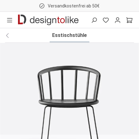
Versandkostenfrei ab 50€
nhalt springen
Esstischstühle
Bildergalerie überspringen