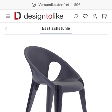
Versandkostenfrei ab 50€
nhalt springen
Esstischstühle
Bildergalerie überspringen