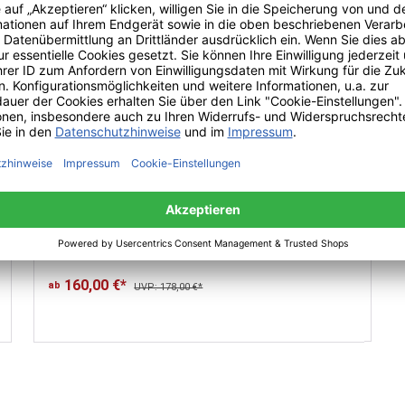
Magis Poppins Schirmständer
160,00 €*
ab
UVP: 178,00 €*