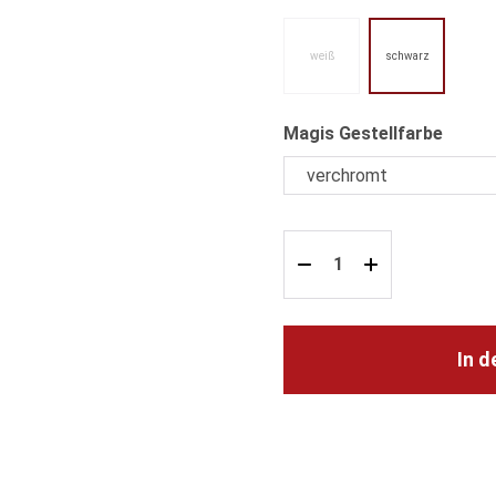
weiß
schwarz
(Diese Option ist zurzeit nicht verfügbar.)
auswä
Magis Gestellfarbe
In 