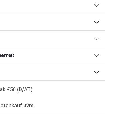
erheit
ab €50 (D/AT)
Ratenkauf uvm.