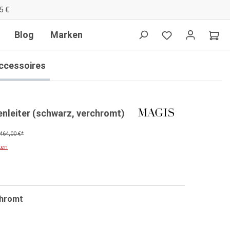
5 €
Blog
Marken
ccessoires
nleiter (schwarz, verchromt)
464,00 €*
ten
hromt