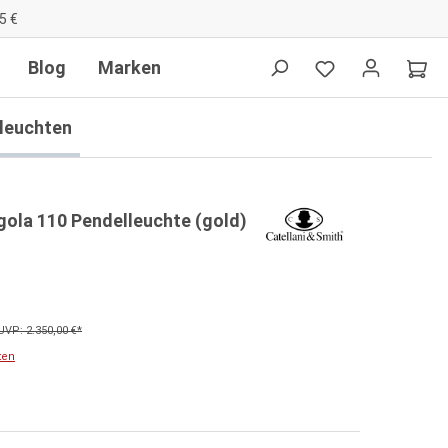
5 €
Blog
Marken
lleuchten
gola 110 Pendelleuchte (gold)
UVP: 2.350,00 €*
ten