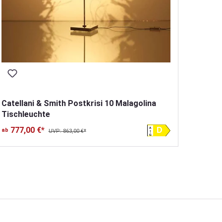
Catell
890,00
Catellani & Smith Postkrisi 10 Malagolina
Tischleuchte
777,00 €*
A
D
ab
UVP: 863,00 €*
G