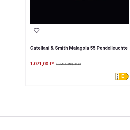
euchte
Catellani & Smith Malagola 55 Pendelleuchte
1.071,00 €*
UVP: 1.190,00 €*
A
A
F
E
G
G