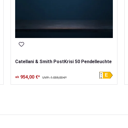
Catellani & Smith PostKrisi 50 Pendelleuchte
A
E
954,00 €*
ab
UVP: 1.059,00 €*
G