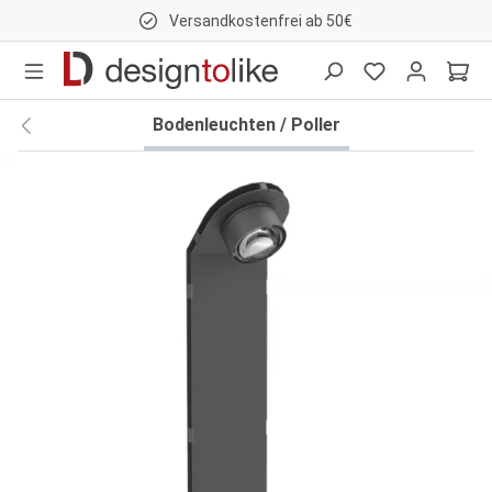
Versandkostenfrei ab 50€
nhalt springen
Bodenleuchten / Poller
Bildergalerie überspringen