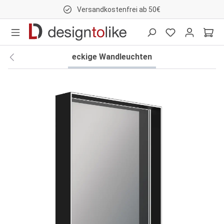
Versandkostenfrei ab 50€
nhalt springen
eckige Wandleuchten
Bildergalerie überspringen