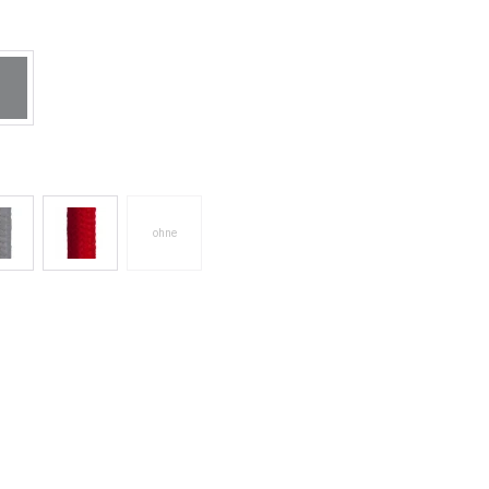
len
rau matt
en
ohne
(Diese Option ist zurzeit nicht verfügbar.)
grau
rot
en