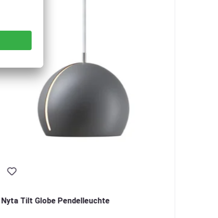
Nyta Tilt Globe Pendelleuchte
Nyta T