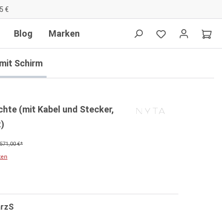
5 €
Blog
Marken
mit Schirm
chte (mit Kabel und Stecker,
)
571,00 €*
ten
arzS