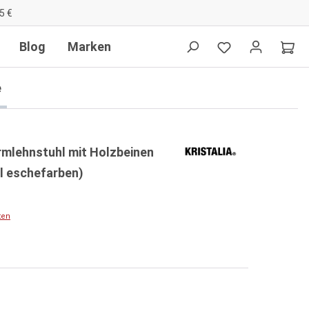
5 €
Blog
Marken
e
Armlehnstuhl mit Holzbeinen
ll eschefarben)
ten