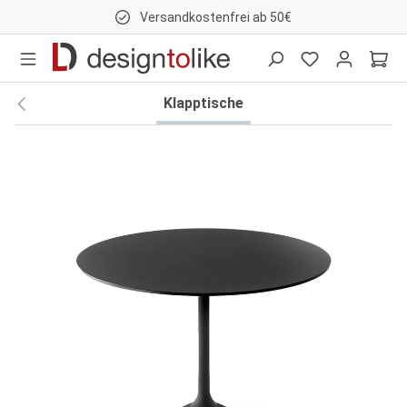
Versandkostenfrei ab 50€
nhalt springen
Klapptische
Bildergalerie überspringen