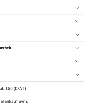
erheit
ab €50 (D/AT)
Ratenkauf uvm.