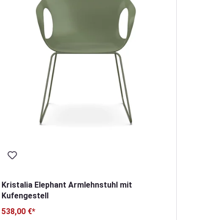
500,00
Kristalia Elephant Armlehnstuhl mit
Kufengestell
538,00 €*