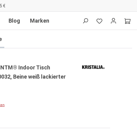
5 €
Blog
Marken
e
x-NTM® Indoor Tisch
032, Beine weiß lackierter
ten