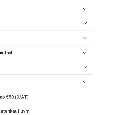
erheit
ab €50 (D/AT)
Ratenkauf uvm.