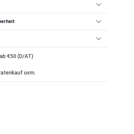
erheit
ab €50 (D/AT)
Ratenkauf uvm.