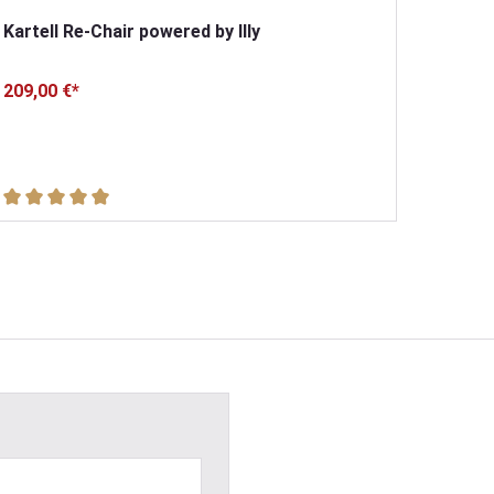
Kartell Re-Chair powered by Illy
Kartel
209,00 €*
378,00
Durchschnittliche Bewertung von 5 von 5 Sternen
Durchs