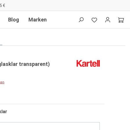
5 €
Blog
Marken
glasklar transparent)
ten
lar